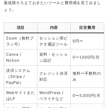
最低限そろえておきたいツールと費用感を見てみまし
ょう。
項目
内容
目安費用
Zoom（無料プ
セッション用ビ
0円〜
ラン可）
デオ通話ツール
Canva /
資料・セッショ
0〜1,000円/月
Notion
ン設計
決済システム
クレジット決済
無料〜手数料の
（Stripe /
対応
み
PayPal）
Webサイトまた
WordPress /
0〜5,000円/月
はLP
ペライチなど