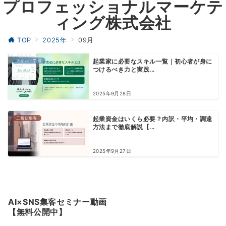
プロフェッショナルマーケテ
ィング株式会社
TOP
2025年
09月
スキル・学習
起業家に必要なスキル一覧｜初心者が身に
つけるべき力と実践...
2025年9月28日
工務店集客
起業資金はいくら必要？内訳・平均・調達
方法まで徹底解説【...
2025年9月27日
AI×SNS集客セミナー動画
【無料公開中】