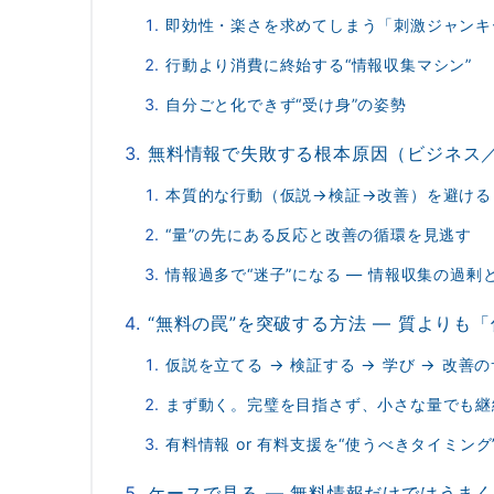
即効性・楽さを求めてしまう「刺激ジャンキ
行動より消費に終始する“情報収集マシン”
自分ごと化できず“受け身”の姿勢
無料情報で失敗する根本原因（ビジネス
本質的な行動（仮説→検証→改善）を避ける
“量”の先にある反応と改善の循環を見逃す
情報過多で“迷子”になる — 情報収集の過剰
“無料の罠”を突破する方法 ― 質よりも
仮説を立てる → 検証する → 学び → 改善
まず動く。完璧を目指さず、小さな量でも継
有料情報 or 有料支援を“使うべきタイミン
ケースで見る — 無料情報だけではうま