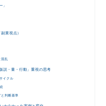
ー」
／副業視点）
と混乱
「仮説・量・行動」重視の思考
のサイクル
続
グ”と判断基準
くいかなかった実例と変化