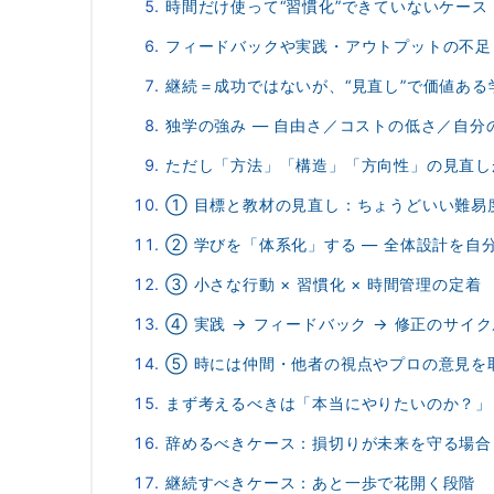
時間だけ使って“習慣化”できていないケース
フィードバックや実践・アウトプットの不足
継続＝成功ではないが、“見直し”で価値ある
独学の強み ― 自由さ／コストの低さ／自分
ただし「方法」「構造」「方向性」の見直し
① 目標と教材の見直し：ちょうどいい難易
② 学びを「体系化」する ― 全体設計を自
③ 小さな行動 × 習慣化 × 時間管理の定着
④ 実践 → フィードバック → 修正のサイ
⑤ 時には仲間・他者の視点やプロの意見を
まず考えるべきは「本当にやりたいのか？」
辞めるべきケース：損切りが未来を守る場合
継続すべきケース：あと一歩で花開く段階