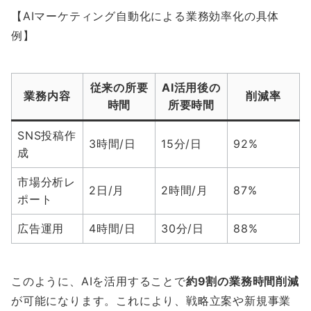
【AIマーケティング自動化による業務効率化の具体
例】
従来の所要
AI活用後の
業務内容
削減率
時間
所要時間
SNS投稿作
3時間/日
15分/日
92%
成
市場分析レ
2日/月
2時間/月
87%
ポート
広告運用
4時間/日
30分/日
88%
このように、AIを活用することで
約9割の業務時間削減
が可能になります。これにより、戦略立案や新規事業