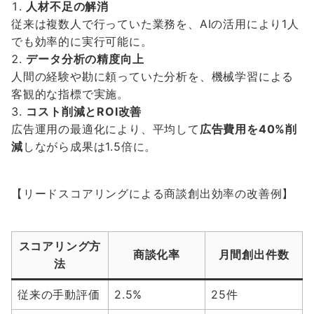
人材不足の解消
従来は複数人で行っていた業務を、AIの活用により1人
でも効率的に実行可能に。
データ分析の精度向上
人間の経験や勘に頼っていた分析を、機械学習による
客観的な指標で実施。
コスト削減とROI改善
広告運用の最適化により、平均して
広告費用を40%削
減
しながら成果は1.5倍に。
【リードスコアリングによる商談創出効率の改善例】
スコアリング方
商談化率
月間創出件数
法
従来の手動評価
2.5%
25件