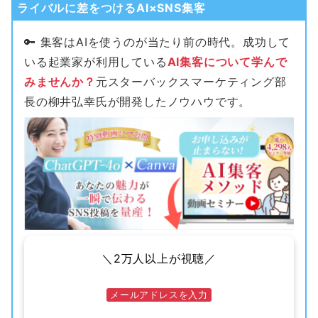
ライバルに差をつけるAI×SNS集客
🔑 集客はAIを使うのが当たり前の時代。成功して
いる起業家が利用している
AI集客について学んで
みませんか？
元スターバックスマーケティング部
長の柳井弘幸氏が開発したノウハウです。
＼2万人以上が視聴／
メールアドレスを入力
メールアドレス