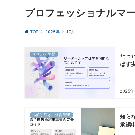
プロフェッショナルマ
TOP
2025年
10月
スキル・学習
たっ
ばす
2025年
法的手続き・経営管理
知ら
承認