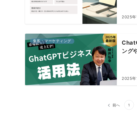
2025年
集客・マーケティング
Ch
ング
2025年
投
前へ
1
稿
の
ペ