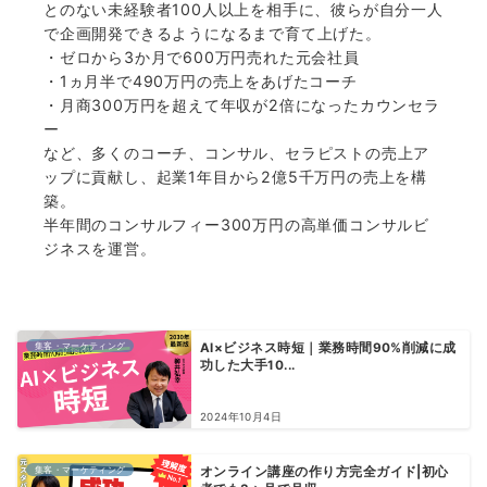
とのない未経験者100人以上を相手に、彼らが自分一人
で企画開発できるようになるまで育て上げた。
・ゼロから3か月で600万円売れた元会社員
・1ヵ月半で490万円の売上をあげたコーチ
・月商300万円を超えて年収が2倍になったカウンセラ
ー
など、多くのコーチ、コンサル、セラピストの売上ア
ップに貢献し、起業1年目から2億5千万円の売上を構
築。
半年間のコンサルフィー300万円の高単価コンサルビ
ジネスを運営。
集客・マーケティング
AI×ビジネス時短｜業務時間90%削減に成
功した大手10...
2024年10月4日
集客・マーケティング
オンライン講座の作り方完全ガイド|初心