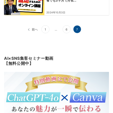
者でも3ヶ月で月収...
2024年10月3日
投
前へ
1
…
6
7
稿
の
ペ
AI×SNS集客セミナー動画
ー
【無料公開中】
ジ
送
り