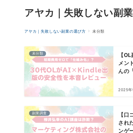
アヤカ｜失敗しない副業
アヤカ｜失敗しない副業の選び方
未分類
未分類
【O
メン
んの「
2025
副業調査
【口
され
ンゲ