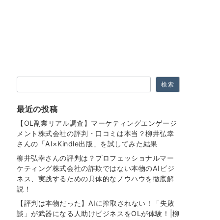
検索
検索
最近の投稿
【OL副業リアル調査】マーケティングエンゲージ
メント株式会社の評判・口コミは本当？柳井弘幸
さんの「AI×Kindle出版」を試してみた結果
柳井弘幸さんの評判は？プロフェッショナルマー
ケティング株式会社の詐欺ではない本物のAIビジ
ネス、実践するための具体的なノウハウを徹底解
説！
【評判は本物だった】AIに搾取されない！「失敗
談」が武器になる人助けビジネスをOLが体験！|柳