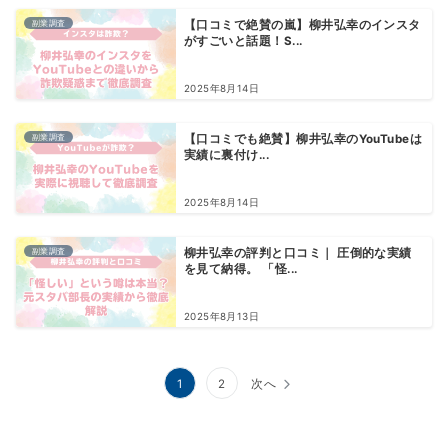
副業調査
【口コミで絶賛の嵐】柳井弘幸のインスタ
がすごいと話題！S...
2025年8月14日
副業調査
【口コミでも絶賛】柳井弘幸のYouTubeは
実績に裏付け...
2025年8月14日
副業調査
柳井弘幸の評判と口コミ｜ 圧倒的な実績
を見て納得。 「怪...
2025年8月13日
投
1
2
次へ
稿