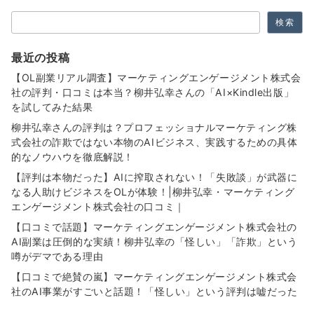
の
検索
ペ
検索
ー
最近の投稿
ジ
【OL副業リアル調査】マーケティングエンゲージメント株式会
社の評判・口コミは本当？柳井弘幸さんの「AI×Kindle出版」
送
を試してみた結果
り
柳井弘幸さんの評判は？プロフェッショナルマーケティング株
式会社の詐欺ではない本物のAIビジネス、実践するための具体
的なノウハウを徹底解説！
【評判は本物だった】AIに搾取されない！「失敗談」が武器に
なる人助けビジネスをOLが体験！|柳井弘幸・マーケティング
エンゲージメント株式会社の口コミ｜
【口コミで話題】マーケティングエンゲージメント株式会社の
AI副業は圧倒的な実績！柳井弘幸の「怪しい」「詐欺」という
噂がデマである理由
【口コミで絶賛の嵐】マーケティングエンゲージメント株式会
社のAI事業がすごいと話題！「怪しい」という評判は嘘だった