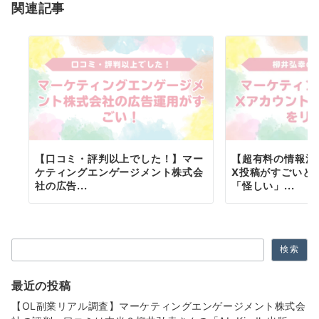
ー
関連記事
シ
ョ
ン
【口コミ・評判以上でした！】マー
【超有料の情報満
ケティングエンゲージメント株式会
X投稿がすごいと
社の広告...
「怪しい」...
検索
検索
最近の投稿
【OL副業リアル調査】マーケティングエンゲージメント株式会