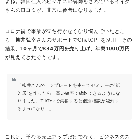
よね。韓国仕入れビジネスの講師をされているイイダ
さんの
口コミ
が、非常に参考になりました。
コロナ禍で事業が立ち行かなくなり悩んでいたとこ
ろ、
柳井弘幸
さんのサポートでChatGPTを活用。その
結果、
10ヶ月で884万円を売り上げ、年商1000万円
が見えてきた
そうです。
「柳井さんのテンプレートを使ってセミナーの”紙
芝居”を作ったら、高い確率で成約できるようにな
りました。TikTokで集客すると個別相談が殺到す
るようになり…」
これは、単なる売上アップだけでなく、ビジネスのス