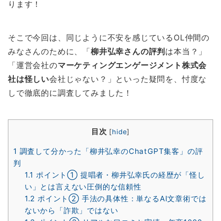
ります！
そこで今回は、同じように不安を感じているOL仲間の
みなさんのために、「
柳井弘幸さんの評判
は本当？」
「運営会社の
マーケティングエンゲージメント株式会
社は怪しい
会社じゃない？」といった疑問を、忖度な
しで徹底的に調査してみました！
目次
[
hide
]
1
調査して分かった「柳井弘幸のChatGPT集客」の評
判
1.1
ポイント① 提唱者・柳井弘幸氏の経歴が「怪し
い」とは言えない圧倒的な信頼性
1.2
ポイント② 手法の具体性：単なるAI文章術では
ないから「詐欺」ではない